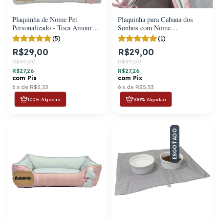
Plaquinha de Nome Pet
Plaquinha para Cabana dos
Personalizado - Toca Amour
Sonhos com Nome
Pet
Personalizado
(5)
(1)
R$29,00
R$29,00
R$49,00
R$49,00
R$27,26
R$27,26
com
Pix
com
Pix
6
x
de
R$5,53
6
x
de
R$5,53
100% Algodão
100% Algodão
ESGOTADO