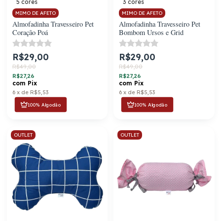
5 cores
3 cores
MIMO DE AFETO
MIMO DE AFETO
Almofadinha Travesseiro Pet
Almofadinha Travesseiro Pet
Coração Poá
Bombom Ursos e Grid
R$29,00
R$29,00
R$49,00
R$49,00
R$27,26
R$27,26
com
Pix
com
Pix
6
x
de
R$5,53
6
x
de
R$5,53
100% Algodão
100% Algodão
OUTLET
OUTLET