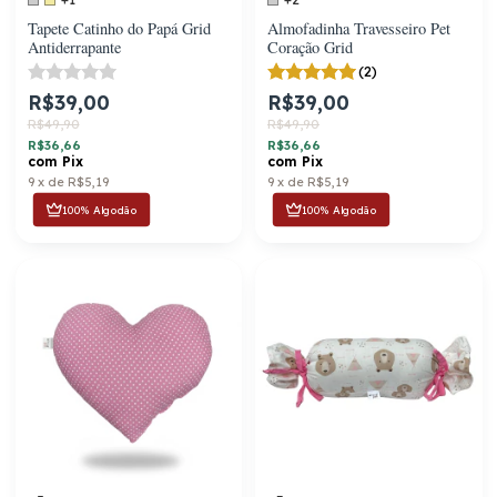
Tapete Catinho do Papá Grid
Almofadinha Travesseiro Pet
Antiderrapante
Coração Grid
(2)
R$39,00
R$39,00
R$49,90
R$49,90
R$36,66
R$36,66
com
Pix
com
Pix
9
x
de
R$5,19
9
x
de
R$5,19
100% Algodão
100% Algodão