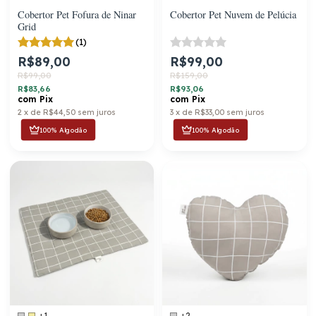
Cobertor Pet Fofura de Ninar
Cobertor Pet Nuvem de Pelúcia
Grid
(1)
R$89,00
R$99,00
R$99,00
R$159,00
R$83,66
R$93,06
com
Pix
com
Pix
2
x
de
R$44,50
sem juros
3
x
de
R$33,00
sem juros
100% Algodão
100% Algodão
+1
+2