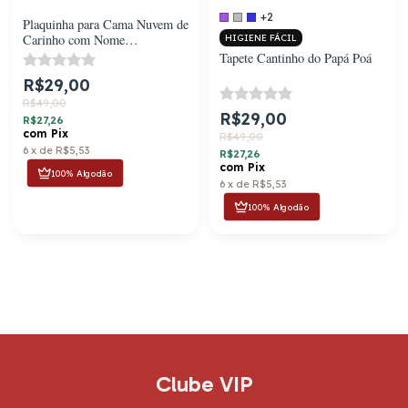
+2
Plaquinha para Cama Nuvem de
Carinho com Nome
HIGIENE FÁCIL
Personalizado
Tapete Cantinho do Papá Poá
R$29,00
R$49,00
R$29,00
R$27,26
com
Pix
R$49,00
6
x
de
R$5,53
R$27,26
com
Pix
100% Algodão
6
x
de
R$5,53
100% Algodão
Clube VIP