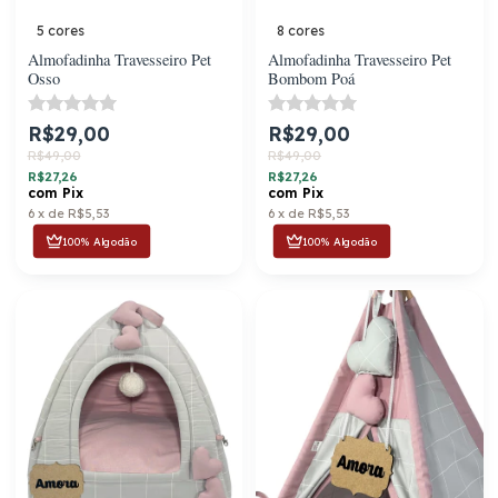
5 cores
8 cores
Almofadinha Travesseiro Pet
Almofadinha Travesseiro Pet
Osso
Bombom Poá
R$29,00
R$29,00
R$49,00
R$49,00
R$27,26
R$27,26
com
Pix
com
Pix
6
x
de
R$5,53
6
x
de
R$5,53
100% Algodão
100% Algodão